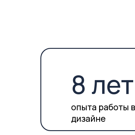
8 лет
опыта работы в
дизайне
картина от художник
подарок каждому