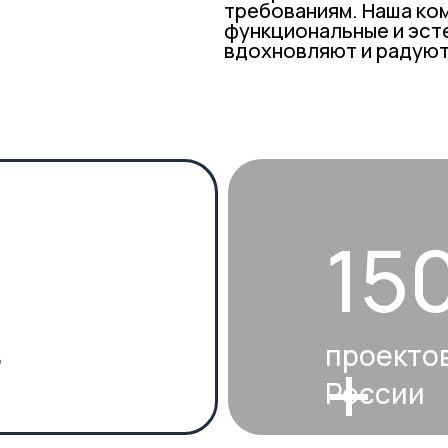
150
проектов по все
+
России
10%
до
а в
скидки от наших