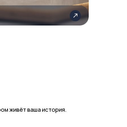
аша история.
пла — вот наша
оотдачей, честно и
 вашем доме было
нию, эстетику и
 них мы работаем —
него штриха.