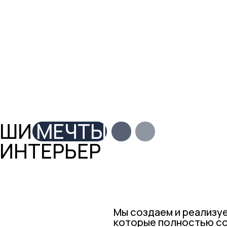
И
МЕЧТЫ
ТЕРЬЕР
Мы создаем и реализуем эксклюз
которые полностью соответству
требованиям. Наша команда диза
функциональные и эстетические 
вдохновляют и радуют каждого к