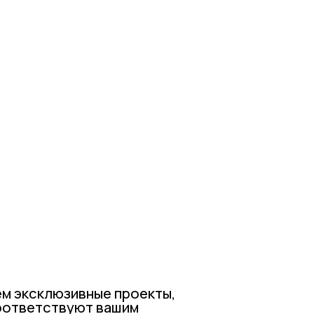
ивные проекты,
ют вашим
йнеров предлагает
решения, которые
лиента.