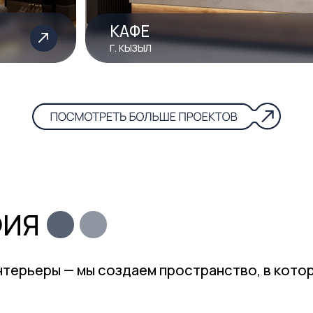
еры — мы создаем пространство, в котором живёт в
Сочетание стиля, уюта и душевного те
философия. Мы трудимся с полной сам
вдохновенно, чтобы каждое решение в
осознанным, удобным и красивым.
Наши клиенты — это те, кто ценит гармо
глубокий смысл в деталях. Именно для
от сердца к сердцу, от идеи до послед